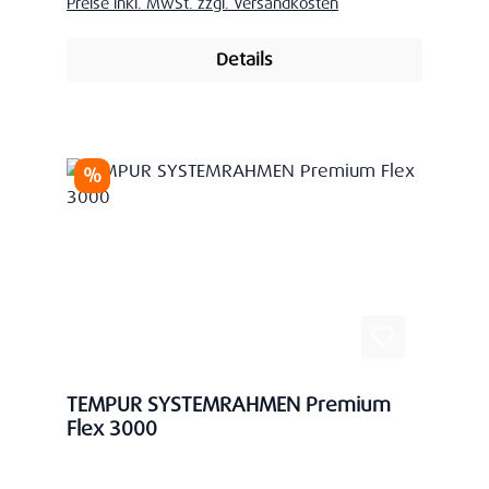
Preise inkl. MwSt. zzgl. Versandkosten
Details
Rabatt
%
TEMPUR SYSTEMRAHMEN Premium
Flex 3000