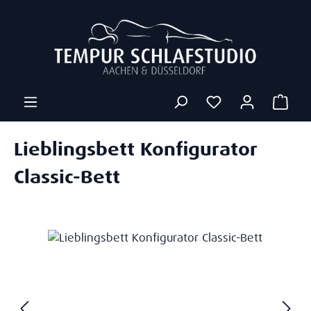
Zum Hauptinhalt springen
Ware
Lieblingsbett Konfigurator
Classic-Bett
Bildergalerie überspringen