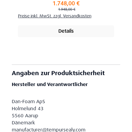
1.748,00 €
Verkaufspreis:
Regulärer Preis:
1.948,00 €
Preise inkl. MwSt. zzgl. Versandkosten
Details
Angaben zur Produktsicherheit
Hersteller und Verantwortlicher
Dan-Foam ApS
Holmelund 43
5560 Aarup
Dänemark
manufacturer@tempursealy.com