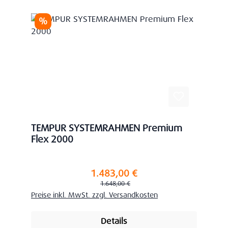
Rabatt
%
TEMPUR SYSTEMRAHMEN Premium
Flex 2000
1.483,00 €
Verkaufspreis:
Regulärer Preis:
1.648,00 €
Preise inkl. MwSt. zzgl. Versandkosten
Details