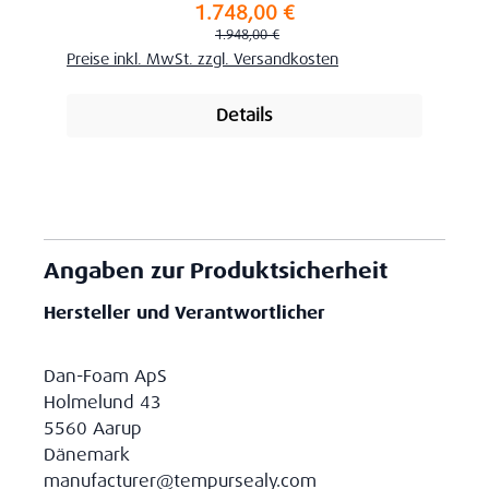
1.748,00 €
Verkaufspreis:
Regulärer Preis:
1.948,00 €
Preise inkl. MwSt. zzgl. Versandkosten
Details
Angaben zur Produktsicherheit
Hersteller und Verantwortlicher
Dan-Foam ApS
Holmelund 43
5560 Aarup
Dänemark
manufacturer@tempursealy.com