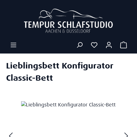
Zum Hauptinhalt springen
Ware
Lieblingsbett Konfigurator
Classic-Bett
Bildergalerie überspringen