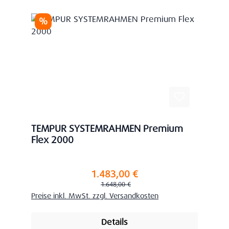
Rabatt
%
TEMPUR SYSTEMRAHMEN Premium
Flex 2000
1.483,00 €
Verkaufspreis:
Regulärer Preis:
1.648,00 €
Preise inkl. MwSt. zzgl. Versandkosten
Details