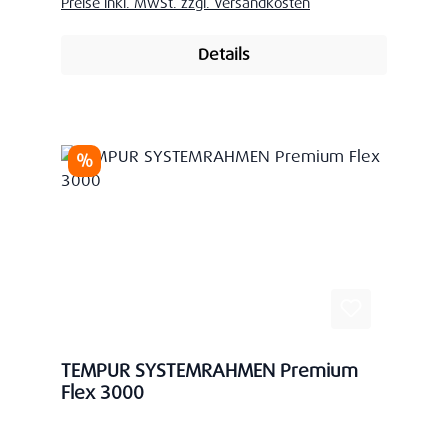
Preise inkl. MwSt. zzgl. Versandkosten
Details
Rabatt
%
TEMPUR SYSTEMRAHMEN Premium
Flex 3000