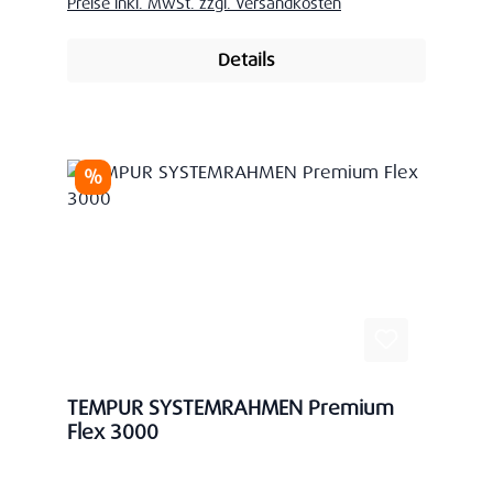
Preise inkl. MwSt. zzgl. Versandkosten
Details
Rabatt
%
TEMPUR SYSTEMRAHMEN Premium
Flex 3000