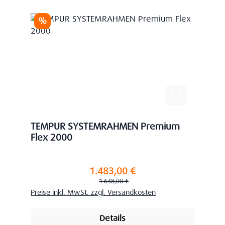
Rabatt
%
TEMPUR SYSTEMRAHMEN Premium
Flex 2000
1.483,00 €
Verkaufspreis:
Regulärer Preis:
1.648,00 €
Preise inkl. MwSt. zzgl. Versandkosten
Details