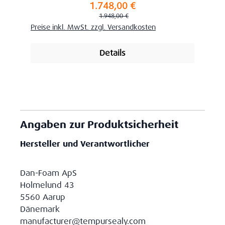
1.748,00 €
Verkaufspreis:
Regulärer Preis:
1.948,00 €
Preise inkl. MwSt. zzgl. Versandkosten
Details
Angaben zur Produktsicherheit
Hersteller und Verantwortlicher
Dan-Foam ApS
Holmelund 43
5560 Aarup
Dänemark
manufacturer@tempursealy.com