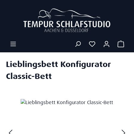
Zum Hauptinhalt springen
Ware
Lieblingsbett Konfigurator
Classic-Bett
Bildergalerie überspringen