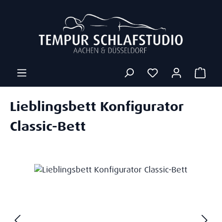
Zum Hauptinhalt springen
Ware
Lieblingsbett Konfigurator
Classic-Bett
Bildergalerie überspringen