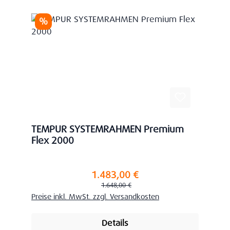
Rabatt
%
TEMPUR SYSTEMRAHMEN Premium
Flex 2000
1.483,00 €
Verkaufspreis:
Regulärer Preis:
1.648,00 €
Preise inkl. MwSt. zzgl. Versandkosten
Details