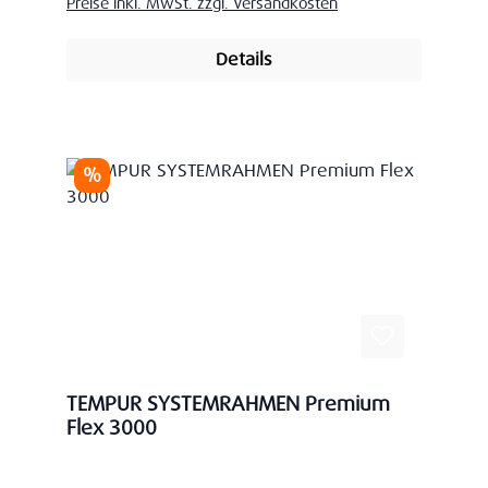
Preise inkl. MwSt. zzgl. Versandkosten
Details
Rabatt
%
TEMPUR SYSTEMRAHMEN Premium
Flex 3000