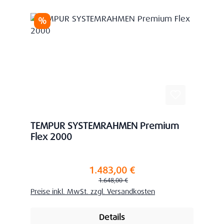
Rabatt
%
TEMPUR SYSTEMRAHMEN Premium
Flex 2000
1.483,00 €
Verkaufspreis:
Regulärer Preis:
1.648,00 €
Preise inkl. MwSt. zzgl. Versandkosten
Details