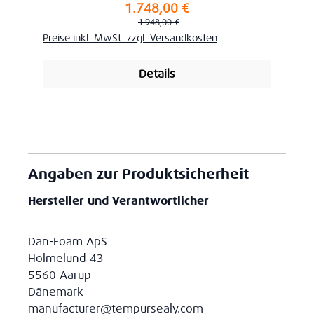
1.748,00 €
Verkaufspreis:
Regulärer Preis:
1.948,00 €
Preise inkl. MwSt. zzgl. Versandkosten
Details
Angaben zur Produktsicherheit
Hersteller und Verantwortlicher
Dan-Foam ApS
Holmelund 43
5560 Aarup
Dänemark
manufacturer@tempursealy.com