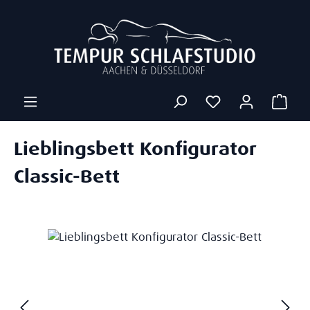
Zum Hauptinhalt springen
Ware
Lieblingsbett Konfigurator
Classic-Bett
Bildergalerie überspringen