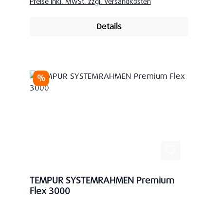
Preise inkl. MwSt. zzgl. Versandkosten
Details
Rabatt
%
TEMPUR SYSTEMRAHMEN Premium
Flex 3000