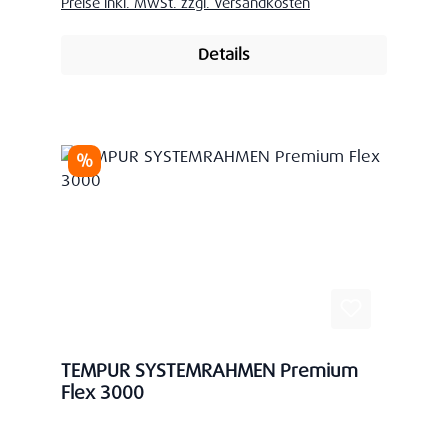
Preise inkl. MwSt. zzgl. Versandkosten
Details
Rabatt
%
TEMPUR SYSTEMRAHMEN Premium
Flex 3000