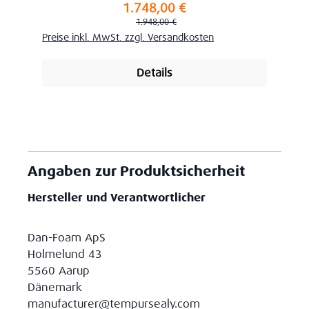
1.748,00 €
Verkaufspreis:
Regulärer Preis:
1.948,00 €
Preise inkl. MwSt. zzgl. Versandkosten
Details
Angaben zur Produktsicherheit
Hersteller und Verantwortlicher
Dan-Foam ApS
Holmelund 43
5560 Aarup
Dänemark
manufacturer@tempursealy.com