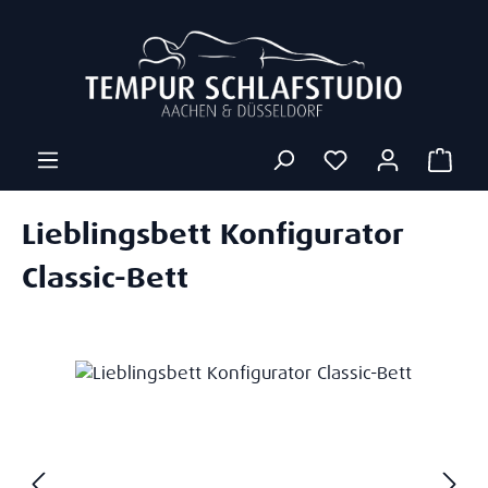
Zum Hauptinhalt springen
Ware
Lieblingsbett Konfigurator
Classic-Bett
Bildergalerie überspringen