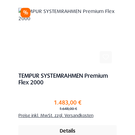
Rabatt
%
TEMPUR SYSTEMRAHMEN Premium
Flex 2000
1.483,00 €
Verkaufspreis:
Regulärer Preis:
1.648,00 €
Preise inkl. MwSt. zzgl. Versandkosten
Details