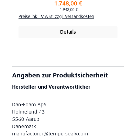
1.748,00 €
Verkaufspreis:
Regulärer Preis:
1.948,00 €
Preise inkl. MwSt. zzgl. Versandkosten
Details
Angaben zur Produktsicherheit
Hersteller und Verantwortlicher
Dan-Foam ApS
Holmelund 43
5560 Aarup
Dänemark
manufacturer@tempursealy.com