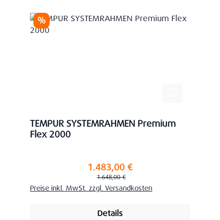
Rabatt
%
TEMPUR SYSTEMRAHMEN Premium
Flex 2000
1.483,00 €
Verkaufspreis:
Regulärer Preis:
1.648,00 €
Preise inkl. MwSt. zzgl. Versandkosten
Details