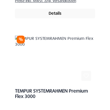
Preise inkl. MwSt. zzgl. Versandkosten
Details
Rabatt
%
TEMPUR SYSTEMRAHMEN Premium
Flex 3000