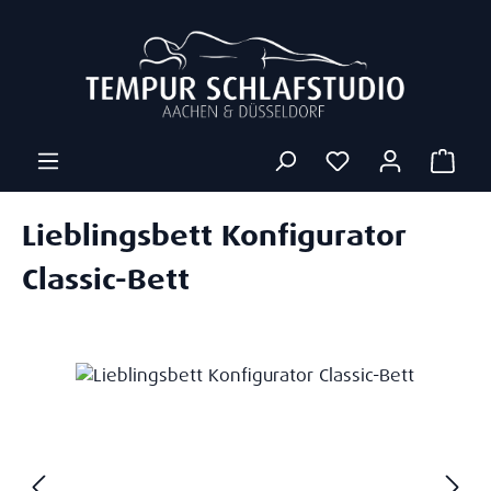
Zum Hauptinhalt springen
Ware
Lieblingsbett Konfigurator
Classic-Bett
Bildergalerie überspringen