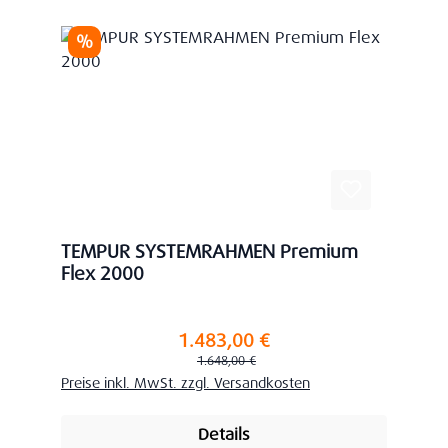
Rabatt
%
TEMPUR SYSTEMRAHMEN Premium
Flex 2000
1.483,00 €
Verkaufspreis:
Regulärer Preis:
1.648,00 €
Preise inkl. MwSt. zzgl. Versandkosten
Details