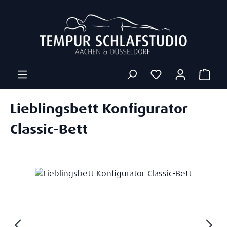
Zum Hauptinhalt springen
Ware
Lieblingsbett Konfigurator
Classic-Bett
Bildergalerie überspringen