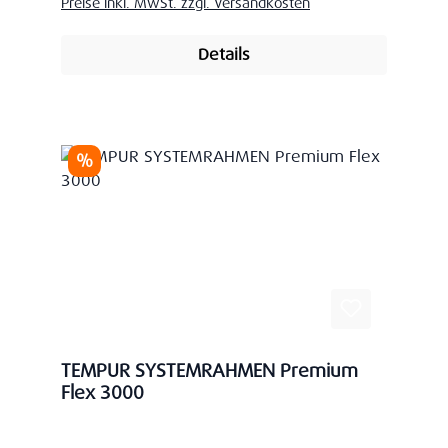
Preise inkl. MwSt. zzgl. Versandkosten
Details
Rabatt
%
TEMPUR SYSTEMRAHMEN Premium
Flex 3000