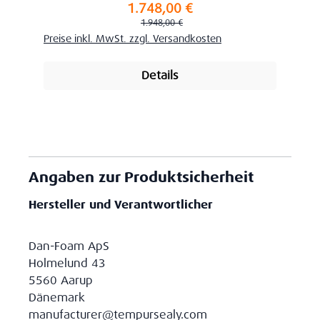
1.748,00 €
Verkaufspreis:
Regulärer Preis:
1.948,00 €
Preise inkl. MwSt. zzgl. Versandkosten
Details
Angaben zur Produktsicherheit
Hersteller und Verantwortlicher
Dan-Foam ApS
Holmelund 43
5560 Aarup
Dänemark
manufacturer@tempursealy.com