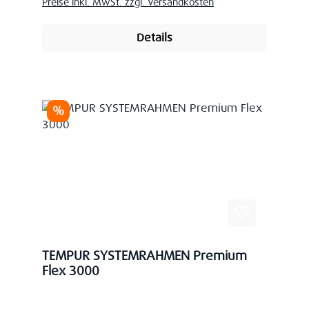
Preise inkl. MwSt. zzgl. Versandkosten
Details
Rabatt
%
TEMPUR SYSTEMRAHMEN Premium
Flex 3000