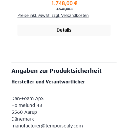
1.748,00 €
Verkaufspreis:
Regulärer Preis:
1.948,00 €
Preise inkl. MwSt. zzgl. Versandkosten
Details
Angaben zur Produktsicherheit
Hersteller und Verantwortlicher
Dan-Foam ApS
Holmelund 43
5560 Aarup
Dänemark
manufacturer@tempursealy.com