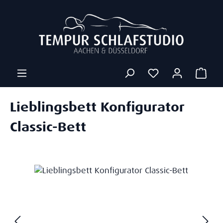
Zum Hauptinhalt springen
Ware
Lieblingsbett Konfigurator
Classic-Bett
Bildergalerie überspringen