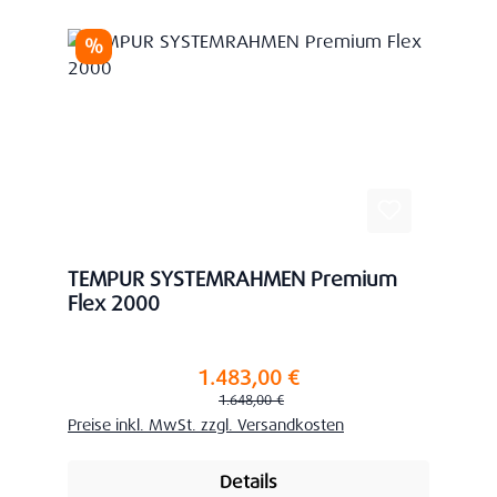
Rabatt
%
TEMPUR SYSTEMRAHMEN Premium
Flex 2000
1.483,00 €
Verkaufspreis:
Regulärer Preis:
1.648,00 €
Preise inkl. MwSt. zzgl. Versandkosten
Details