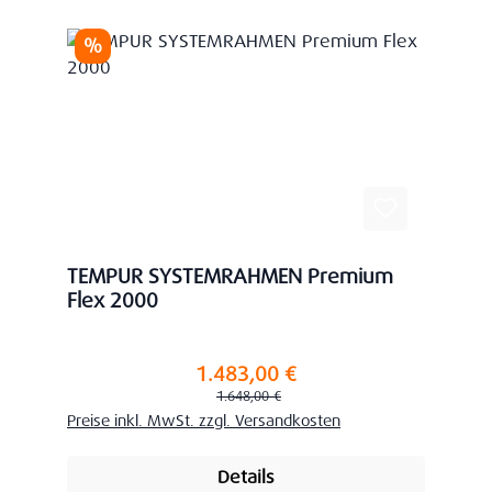
Rabatt
%
TEMPUR SYSTEMRAHMEN Premium
Flex 2000
1.483,00 €
Verkaufspreis:
Regulärer Preis:
1.648,00 €
Preise inkl. MwSt. zzgl. Versandkosten
Details