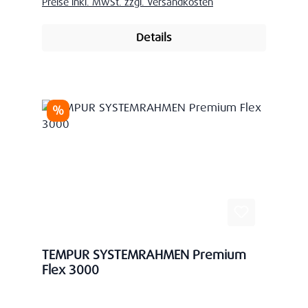
Preise inkl. MwSt. zzgl. Versandkosten
Details
Rabatt
%
TEMPUR SYSTEMRAHMEN Premium
Flex 3000