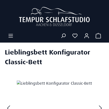
Zum Hauptinhalt springen
Ware
Lieblingsbett Konfigurator
Classic-Bett
Bildergalerie überspringen