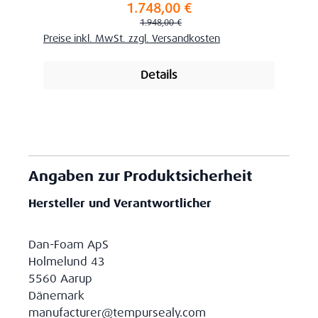
1.748,00 €
Verkaufspreis:
Regulärer Preis:
1.948,00 €
Preise inkl. MwSt. zzgl. Versandkosten
Details
Angaben zur Produktsicherheit
Hersteller und Verantwortlicher
Dan-Foam ApS
Holmelund 43
5560 Aarup
Dänemark
manufacturer@tempursealy.com