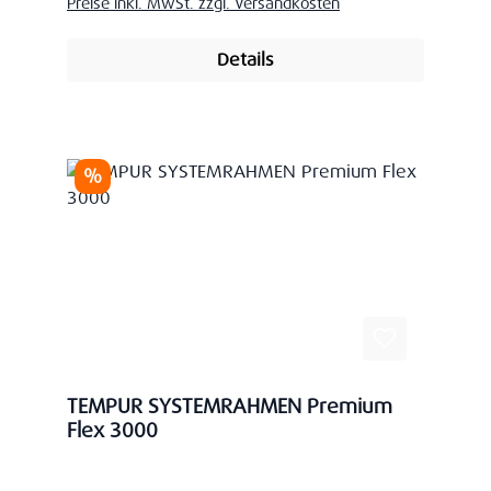
Preise inkl. MwSt. zzgl. Versandkosten
Details
Rabatt
%
TEMPUR SYSTEMRAHMEN Premium
Flex 3000