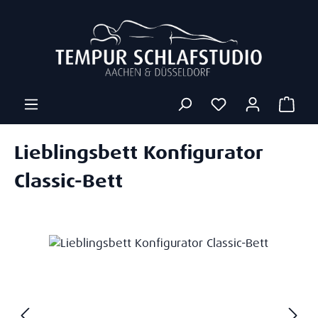
Zum Hauptinhalt springen
Ware
Lieblingsbett Konfigurator
Classic-Bett
Bildergalerie überspringen