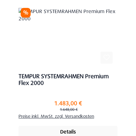
Rabatt
%
TEMPUR SYSTEMRAHMEN Premium
Flex 2000
1.483,00 €
Verkaufspreis:
Regulärer Preis:
1.648,00 €
Preise inkl. MwSt. zzgl. Versandkosten
Details