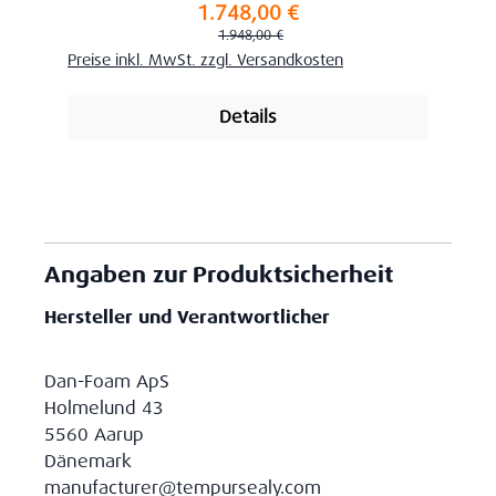
1.748,00 €
Verkaufspreis:
Regulärer Preis:
1.948,00 €
Preise inkl. MwSt. zzgl. Versandkosten
Details
Angaben zur Produktsicherheit
Hersteller und Verantwortlicher
Dan-Foam ApS
Holmelund 43
5560 Aarup
Dänemark
manufacturer@tempursealy.com