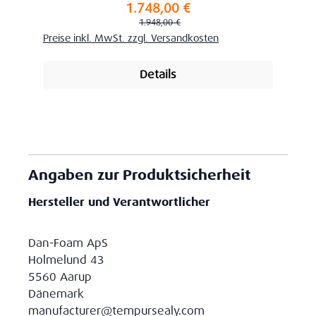
1.748,00 €
Verkaufspreis:
Regulärer Preis:
1.948,00 €
Preise inkl. MwSt. zzgl. Versandkosten
Details
Angaben zur Produktsicherheit
Hersteller und Verantwortlicher
Dan-Foam ApS
Holmelund 43
5560 Aarup
Dänemark
manufacturer@tempursealy.com