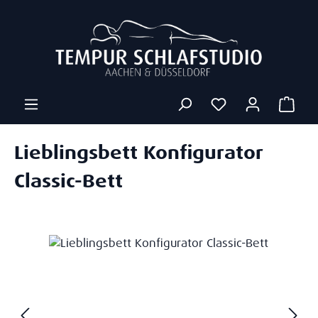
Zum Hauptinhalt springen
Ware
Lieblingsbett Konfigurator
Classic-Bett
Bildergalerie überspringen