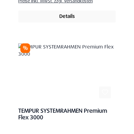
Preise inkl. MwSt. zzgl. Versandkosten
Details
Rabatt
%
TEMPUR SYSTEMRAHMEN Premium
Flex 3000