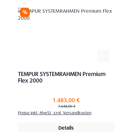
Rabatt
%
TEMPUR SYSTEMRAHMEN Premium
Flex 2000
1.483,00 €
Verkaufspreis:
Regulärer Preis:
1.648,00 €
Preise inkl. MwSt. zzgl. Versandkosten
Details