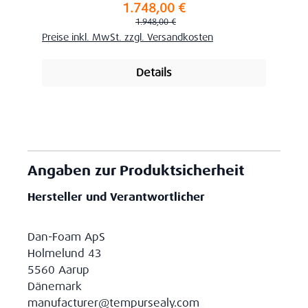
1.748,00 €
Verkaufspreis:
Regulärer Preis:
1.948,00 €
Preise inkl. MwSt. zzgl. Versandkosten
Details
Angaben zur Produktsicherheit
Hersteller und Verantwortlicher
Dan-Foam ApS
Holmelund 43
5560 Aarup
Dänemark
manufacturer@tempursealy.com