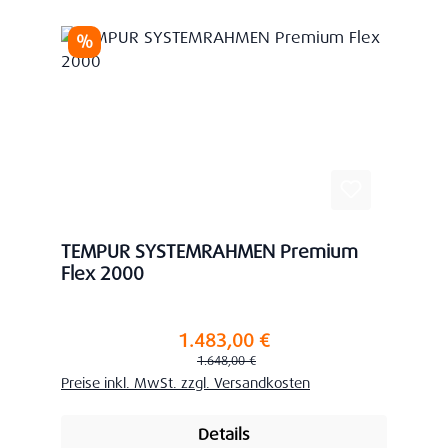
Rabatt
%
TEMPUR SYSTEMRAHMEN Premium
Flex 2000
1.483,00 €
Verkaufspreis:
Regulärer Preis:
1.648,00 €
Preise inkl. MwSt. zzgl. Versandkosten
Details