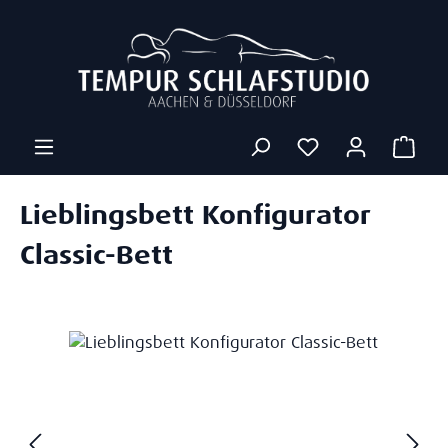
Zum Hauptinhalt springen
Ware
Lieblingsbett Konfigurator
Classic-Bett
Bildergalerie überspringen