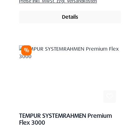
Preise inkl. MwSt. zzgl. Versandkosten
Details
Rabatt
%
TEMPUR SYSTEMRAHMEN Premium
Flex 3000