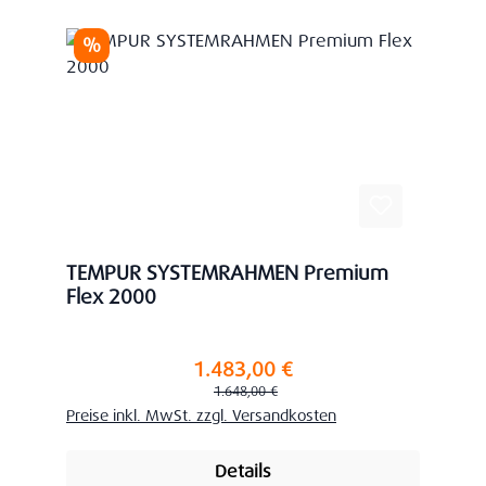
Rabatt
%
TEMPUR SYSTEMRAHMEN Premium
Flex 2000
1.483,00 €
Verkaufspreis:
Regulärer Preis:
1.648,00 €
Preise inkl. MwSt. zzgl. Versandkosten
Details