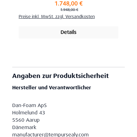
1.748,00 €
Verkaufspreis:
Regulärer Preis:
1.948,00 €
Preise inkl. MwSt. zzgl. Versandkosten
Details
Angaben zur Produktsicherheit
Hersteller und Verantwortlicher
Dan-Foam ApS
Holmelund 43
5560 Aarup
Dänemark
manufacturer@tempursealy.com