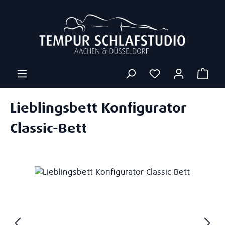
Zum Hauptinhalt springen
Ware
Lieblingsbett Konfigurator
Classic-Bett
Bildergalerie überspringen