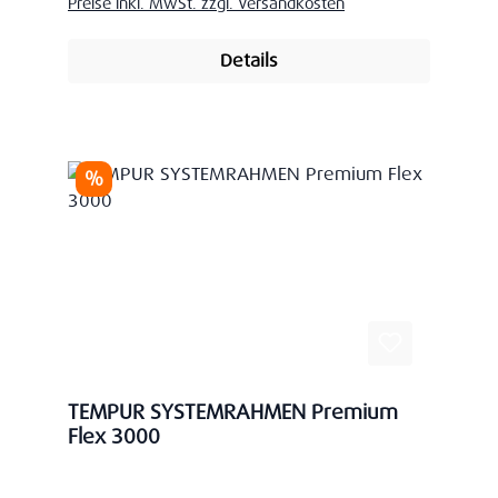
Preise inkl. MwSt. zzgl. Versandkosten
Details
Rabatt
%
TEMPUR SYSTEMRAHMEN Premium
Flex 3000