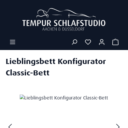
Zum Hauptinhalt springen
Ware
Lieblingsbett Konfigurator
Classic-Bett
Bildergalerie überspringen