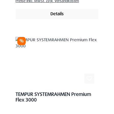
Preise inkl. MwSt. zzgl. Versandkosten
Details
Rabatt
%
TEMPUR SYSTEMRAHMEN Premium
Flex 3000