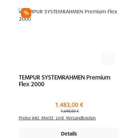
Rabatt
%
TEMPUR SYSTEMRAHMEN Premium
Flex 2000
1.483,00 €
Verkaufspreis:
Regulärer Preis:
1.648,00 €
Preise inkl. MwSt. zzgl. Versandkosten
Details