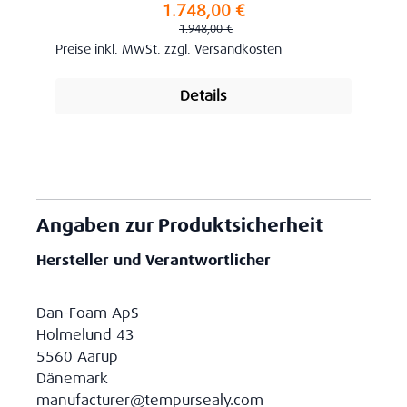
1.748,00 €
Verkaufspreis:
Regulärer Preis:
1.948,00 €
Preise inkl. MwSt. zzgl. Versandkosten
Details
Angaben zur Produktsicherheit
Hersteller und Verantwortlicher
Dan-Foam ApS
Holmelund 43
5560 Aarup
Dänemark
manufacturer@tempursealy.com