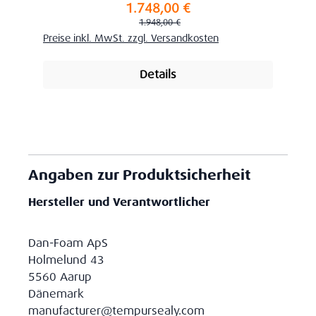
1.748,00 €
Verkaufspreis:
Regulärer Preis:
1.948,00 €
Preise inkl. MwSt. zzgl. Versandkosten
Details
Angaben zur Produktsicherheit
Hersteller und Verantwortlicher
Dan-Foam ApS
Holmelund 43
5560 Aarup
Dänemark
manufacturer@tempursealy.com