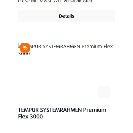
Preise inkl. MwSt. zzgl. Versandkosten
Details
Rabatt
%
TEMPUR SYSTEMRAHMEN Premium
Flex 3000