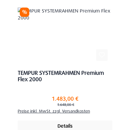
Rabatt
%
TEMPUR SYSTEMRAHMEN Premium
Flex 2000
1.483,00 €
Verkaufspreis:
Regulärer Preis:
1.648,00 €
Preise inkl. MwSt. zzgl. Versandkosten
Details