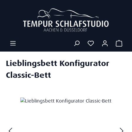
Zum Hauptinhalt springen
Ware
Lieblingsbett Konfigurator
Classic-Bett
Bildergalerie überspringen