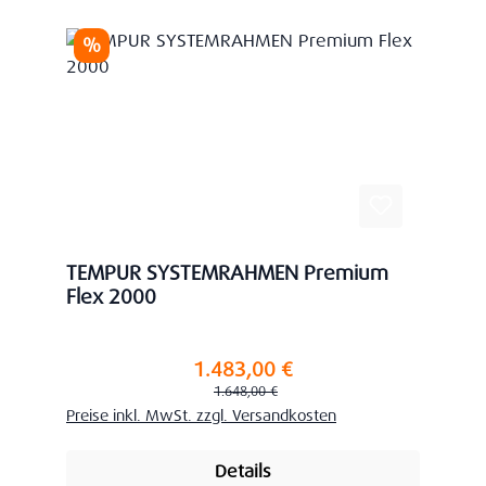
Rabatt
%
TEMPUR SYSTEMRAHMEN Premium
Flex 2000
1.483,00 €
Verkaufspreis:
Regulärer Preis:
1.648,00 €
Preise inkl. MwSt. zzgl. Versandkosten
Details