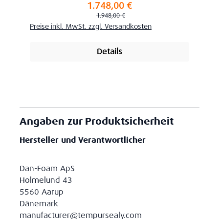
1.748,00 €
Verkaufspreis:
Regulärer Preis:
1.948,00 €
Preise inkl. MwSt. zzgl. Versandkosten
Details
Angaben zur Produktsicherheit
Hersteller und Verantwortlicher
Dan-Foam ApS
Holmelund 43
5560 Aarup
Dänemark
manufacturer@tempursealy.com