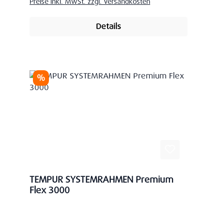
Preise inkl. MwSt. zzgl. Versandkosten
Details
Rabatt
%
TEMPUR SYSTEMRAHMEN Premium
Flex 3000