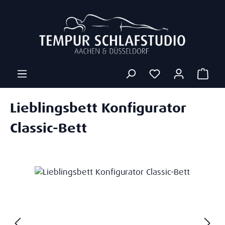
Zum Hauptinhalt springen
Ware
Lieblingsbett Konfigurator
Classic-Bett
Bildergalerie überspringen