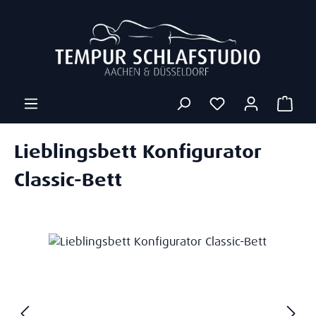
Zum Hauptinhalt springen
Ware
Lieblingsbett Konfigurator
Classic-Bett
Bildergalerie überspringen