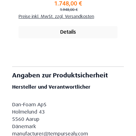
1.748,00 €
Verkaufspreis:
Regulärer Preis:
1.948,00 €
Preise inkl. MwSt. zzgl. Versandkosten
Details
Angaben zur Produktsicherheit
Hersteller und Verantwortlicher
Dan-Foam ApS
Holmelund 43
5560 Aarup
Dänemark
manufacturer@tempursealy.com