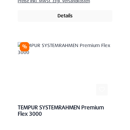
Preise inkl. MwSt. zzgl. Versandkosten
Details
Rabatt
%
TEMPUR SYSTEMRAHMEN Premium
Flex 3000