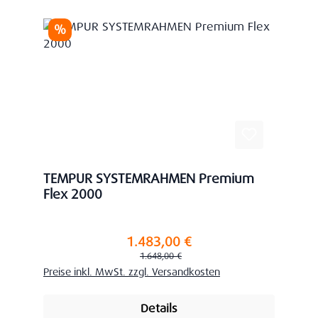
Rabatt
%
TEMPUR SYSTEMRAHMEN Premium
Flex 2000
1.483,00 €
Verkaufspreis:
Regulärer Preis:
1.648,00 €
Preise inkl. MwSt. zzgl. Versandkosten
Details