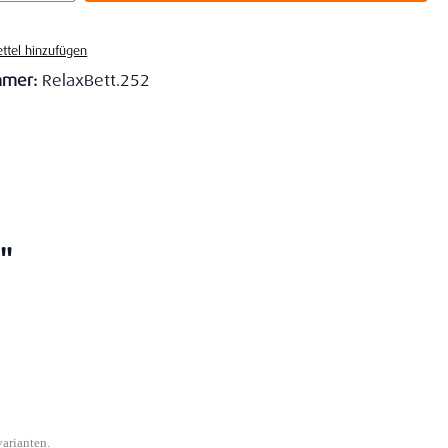
ttel hinzufügen
mmer:
RelaxBett.252
"
varianten.