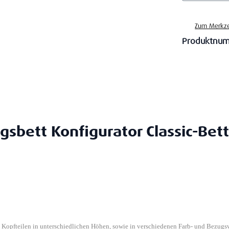
Zum Merkze
Produktnu
gsbett Konfigurator Classic-Bett
n Kopfteilen in unterschiedlichen Höhen, sowie in verschiedenen Farb- und Bezugs