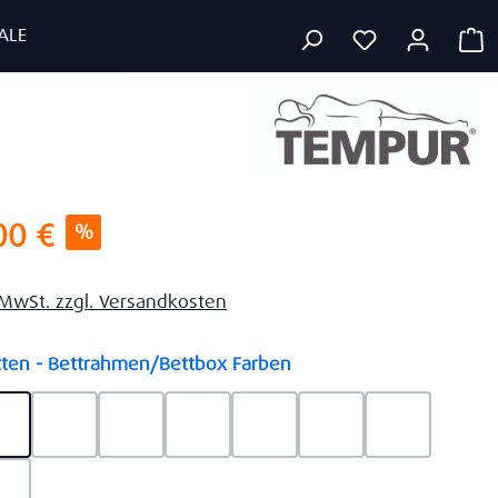
ALE
W
s:
00 €
%
. MwSt. zzgl. Versandkosten
auswählen
ten - Bettrahmen/Bettbox Farben
y Lederoptik 45
Ash Grey Stoff 110
Brown Lederoptik 08
Brown Stoff 5453
Charcoal Lederoptik 770
Charcoal Stoff 042
Grey Lederoptik 75
Grey Stoff 