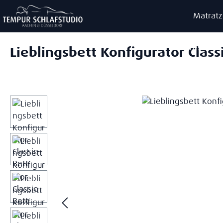
m Hauptinhalt springen
Zur Suche springen
Zur Hauptnavigation springen
Matrat
Stores
Lieblingsbett Konfigurator Class
Bildergalerie überspringen