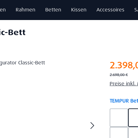
zen
Rahmen
Betten
Kissen
Accessoires
S
ic-Bett
Verkaufsprei
2.398,
Regulärer Preis:
2.698,00 €
Preise inkl
TEMPUR Bet
Ash Gre