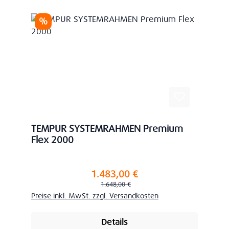
Rabatt
%
TEMPUR SYSTEMRAHMEN Premium
Flex 2000
1.483,00 €
Verkaufspreis:
Regulärer Preis:
1.648,00 €
Preise inkl. MwSt. zzgl. Versandkosten
Details