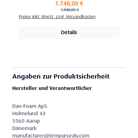
1.748,00 €
Verkaufspreis:
Regulärer Preis:
1.948,00 €
Preise inkl. MwSt. zzgl. Versandkosten
Details
Angaben zur Produktsicherheit
Hersteller und Verantwortlicher
Dan-Foam ApS
Holmelund 43
5560 Aarup
Dänemark
manufacturer@tempursealy.com