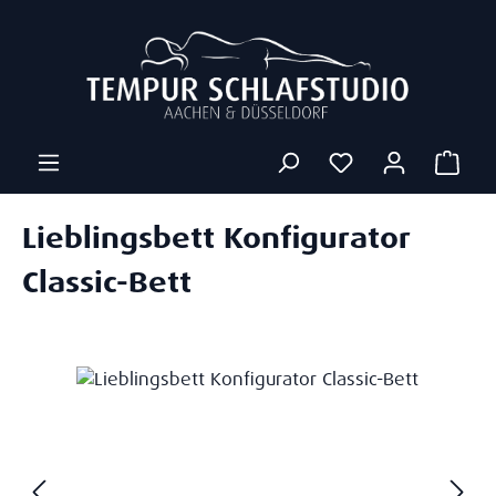
Zum Hauptinhalt springen
Ware
Lieblingsbett Konfigurator
Classic-Bett
Bildergalerie überspringen