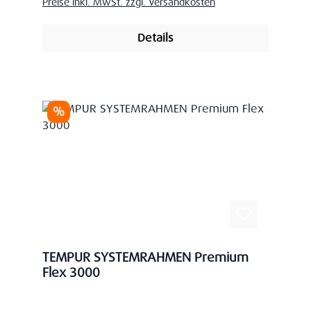
Preise inkl. MwSt. zzgl. Versandkosten
Details
Rabatt
%
TEMPUR SYSTEMRAHMEN Premium
Flex 3000