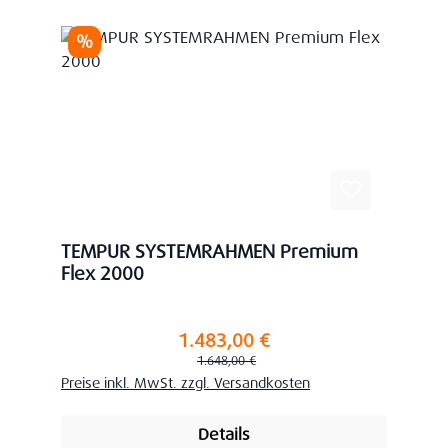
Rabatt
%
TEMPUR SYSTEMRAHMEN Premium
Flex 2000
1.483,00 €
Verkaufspreis:
Regulärer Preis:
1.648,00 €
Preise inkl. MwSt. zzgl. Versandkosten
Details