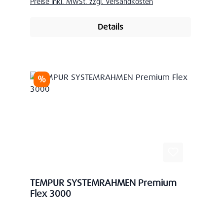
Preise inkl. MwSt. zzgl. Versandkosten
Details
Rabatt
%
TEMPUR SYSTEMRAHMEN Premium
Flex 3000