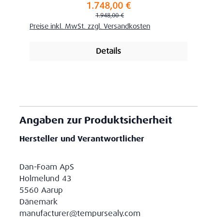
1.748,00 €
Verkaufspreis:
Regulärer Preis:
1.948,00 €
Preise inkl. MwSt. zzgl. Versandkosten
Details
Angaben zur Produktsicherheit
Hersteller und Verantwortlicher
Dan-Foam ApS
Holmelund 43
5560 Aarup
Dänemark
manufacturer@tempursealy.com