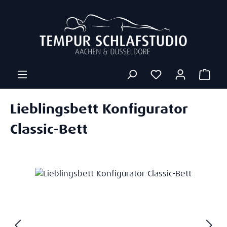
Zum Hauptinhalt springen
Ware
Lieblingsbett Konfigurator
Classic-Bett
Bildergalerie überspringen