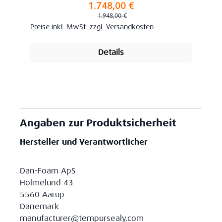
1.748,00 €
Verkaufspreis:
Regulärer Preis:
1.948,00 €
Preise inkl. MwSt. zzgl. Versandkosten
Details
Angaben zur Produktsicherheit
Hersteller und Verantwortlicher
Dan-Foam ApS
Holmelund 43
5560 Aarup
Dänemark
manufacturer@tempursealy.com