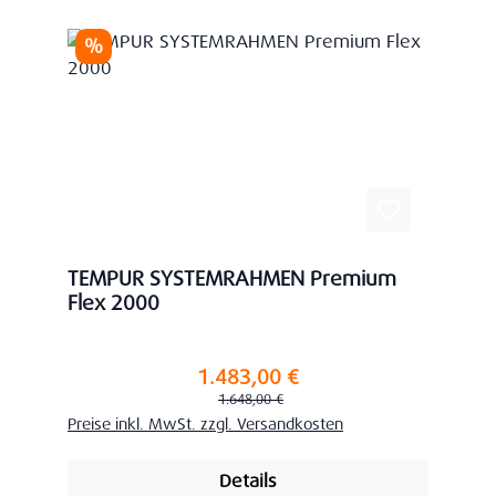
Rabatt
%
TEMPUR SYSTEMRAHMEN Premium
Flex 2000
1.483,00 €
Verkaufspreis:
Regulärer Preis:
1.648,00 €
Preise inkl. MwSt. zzgl. Versandkosten
Details