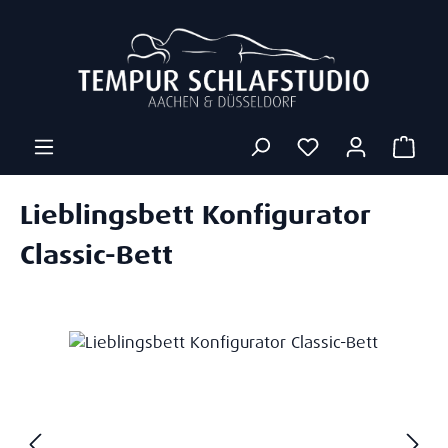
Zum Hauptinhalt springen
Ware
Lieblingsbett Konfigurator
Classic-Bett
Bildergalerie überspringen