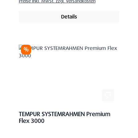
Preise inkl. MwSt. zzgl. Versandkosten
Details
Rabatt
%
TEMPUR SYSTEMRAHMEN Premium
Flex 3000