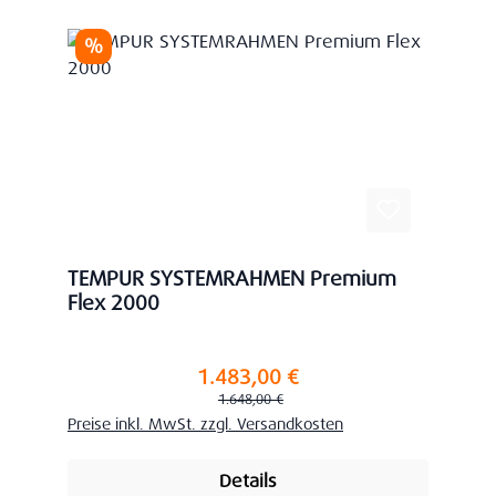
Rabatt
%
TEMPUR SYSTEMRAHMEN Premium
Flex 2000
1.483,00 €
Verkaufspreis:
Regulärer Preis:
1.648,00 €
Preise inkl. MwSt. zzgl. Versandkosten
Details