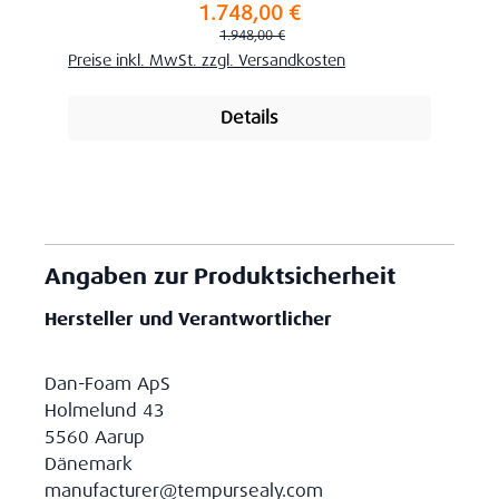
1.748,00 €
Verkaufspreis:
Regulärer Preis:
1.948,00 €
Preise inkl. MwSt. zzgl. Versandkosten
Details
Angaben zur Produktsicherheit
Hersteller und Verantwortlicher
Dan-Foam ApS
Holmelund 43
5560 Aarup
Dänemark
manufacturer@tempursealy.com