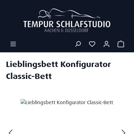
Zum Hauptinhalt springen
Ware
Lieblingsbett Konfigurator
Classic-Bett
Bildergalerie überspringen