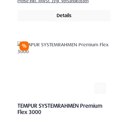
Preise inkl. MwSt. zzgl. Versandkosten
Details
Rabatt
%
TEMPUR SYSTEMRAHMEN Premium
Flex 3000