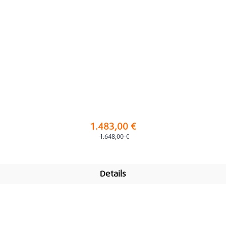
1.483,00 €
Regulärer Preis:
1.648,00 €
Details