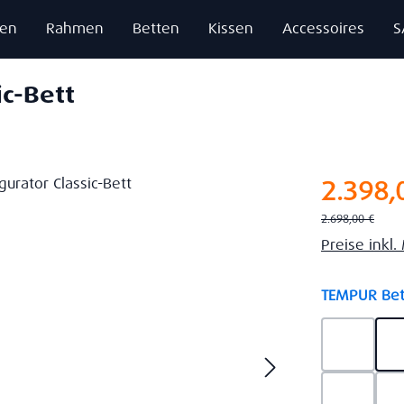
zen
Rahmen
Betten
Kissen
Accessoires
S
ic-Bett
Verkaufsprei
2.398,
Regulärer Preis:
2.698,00 €
Preise inkl
TEMPUR Bet
Ash Gre