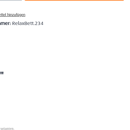
ttel hinzufügen
mmer:
RelaxBett.234
"
varianten.