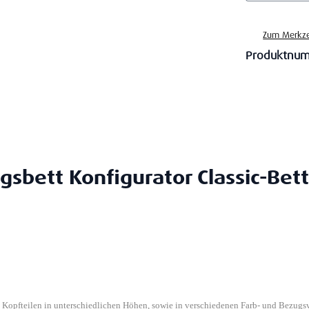
Zum Merkze
Produktnu
gsbett Konfigurator Classic-Bett
n Kopfteilen in unterschiedlichen Höhen, sowie in verschiedenen Farb- und Bezugs