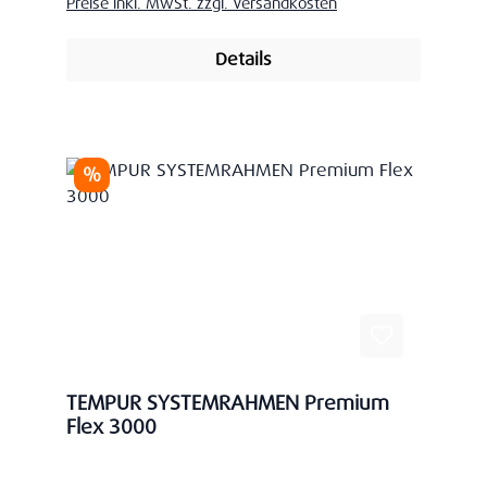
Preise inkl. MwSt. zzgl. Versandkosten
Details
Rabatt
%
TEMPUR SYSTEMRAHMEN Premium
Flex 3000