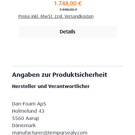
1.748,00 €
Verkaufspreis:
Regulärer Preis:
1.948,00 €
Preise inkl. MwSt. zzgl. Versandkosten
Details
Angaben zur Produktsicherheit
Hersteller und Verantwortlicher
Dan-Foam ApS
Holmelund 43
5560 Aarup
Dänemark
manufacturer@tempursealy.com