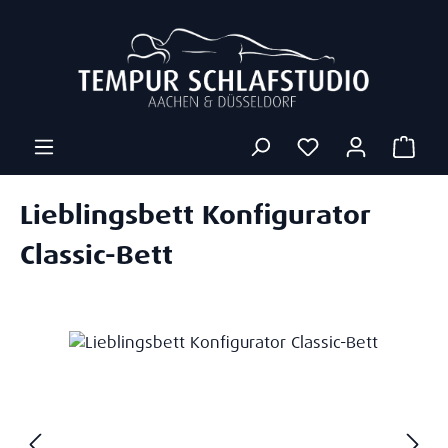
Zum Hauptinhalt springen
Ware
Lieblingsbett Konfigurator
Classic-Bett
Bildergalerie überspringen