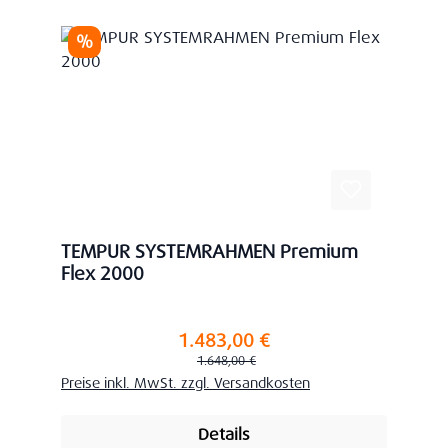
Rabatt
%
TEMPUR SYSTEMRAHMEN Premium
Flex 2000
1.483,00 €
Verkaufspreis:
Regulärer Preis:
1.648,00 €
Preise inkl. MwSt. zzgl. Versandkosten
Details