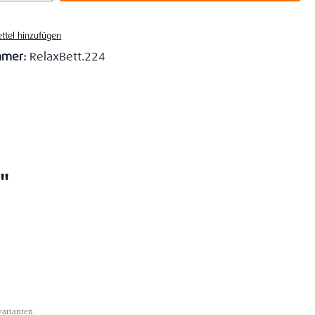
ttel hinzufügen
mmer:
RelaxBett.224
"
varianten.