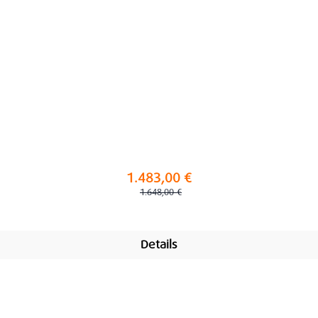
1.483,00 €
Regulärer Preis:
1.648,00 €
Details