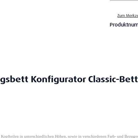
Zum Merkze
Produktnu
gsbett Konfigurator Classic-Bett
n Kopfteilen in unterschiedlichen Höhen, sowie in verschiedenen Farb- und Bezugs