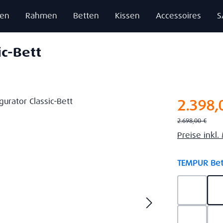
zen
Rahmen
Betten
Kissen
Accessoires
S
ic-Bett
Verkaufsprei
2.398,
Regulärer Preis:
2.698,00 €
Preise inkl
TEMPUR Bet
Ash Gre