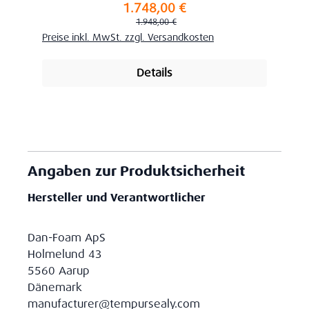
1.748,00 €
Verkaufspreis:
Regulärer Preis:
1.948,00 €
Preise inkl. MwSt. zzgl. Versandkosten
Details
Angaben zur Produktsicherheit
Hersteller und Verantwortlicher
Dan-Foam ApS
Holmelund 43
5560 Aarup
Dänemark
manufacturer@tempursealy.com