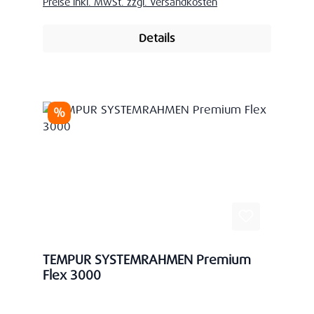
Preise inkl. MwSt. zzgl. Versandkosten
Details
Rabatt
%
TEMPUR SYSTEMRAHMEN Premium
Flex 3000