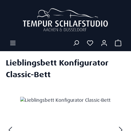
Zum Hauptinhalt springen
Ware
Lieblingsbett Konfigurator
Classic-Bett
Bildergalerie überspringen