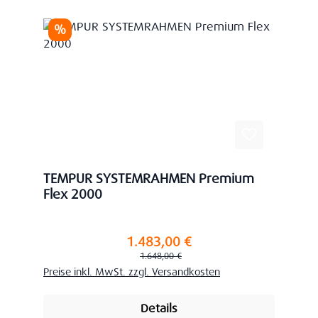
Rabatt
%
TEMPUR SYSTEMRAHMEN Premium
Flex 2000
1.483,00 €
Verkaufspreis:
Regulärer Preis:
1.648,00 €
Preise inkl. MwSt. zzgl. Versandkosten
Details