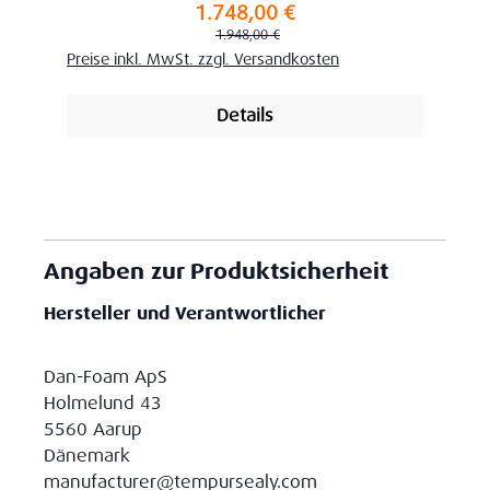
1.748,00 €
Verkaufspreis:
Regulärer Preis:
1.948,00 €
Preise inkl. MwSt. zzgl. Versandkosten
Details
Angaben zur Produktsicherheit
Hersteller und Verantwortlicher
Dan-Foam ApS
Holmelund 43
5560 Aarup
Dänemark
manufacturer@tempursealy.com