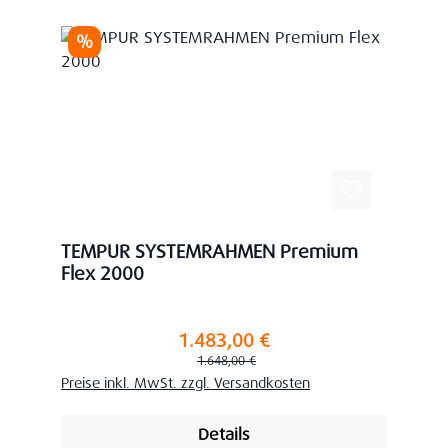
Rabatt
%
TEMPUR SYSTEMRAHMEN Premium
Flex 2000
1.483,00 €
Verkaufspreis:
Regulärer Preis:
1.648,00 €
Preise inkl. MwSt. zzgl. Versandkosten
Details