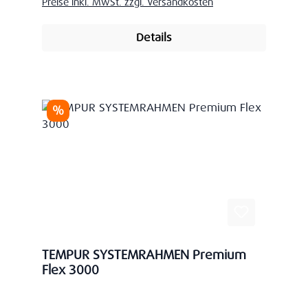
Preise inkl. MwSt. zzgl. Versandkosten
Details
Rabatt
%
TEMPUR SYSTEMRAHMEN Premium
Flex 3000