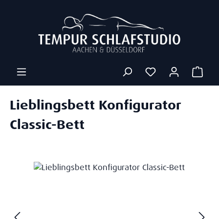
Zum Hauptinhalt springen
Ware
Lieblingsbett Konfigurator
Classic-Bett
Bildergalerie überspringen