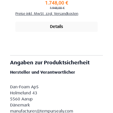
1.748,00 €
Verkaufspreis:
Regulärer Preis:
1.948,00 €
Preise inkl. MwSt. zzgl. Versandkosten
Details
Angaben zur Produktsicherheit
Hersteller und Verantwortlicher
Dan-Foam ApS
Holmelund 43
5560 Aarup
Dänemark
manufacturer@tempursealy.com