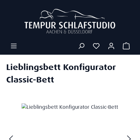
Zum Hauptinhalt springen
Ware
Lieblingsbett Konfigurator
Classic-Bett
Bildergalerie überspringen