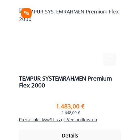
Rabatt
%
TEMPUR SYSTEMRAHMEN Premium
Flex 2000
1.483,00 €
Verkaufspreis:
Regulärer Preis:
1.648,00 €
Preise inkl. MwSt. zzgl. Versandkosten
Details