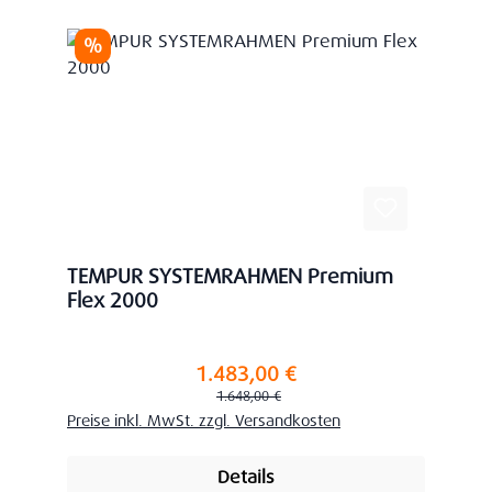
Rabatt
%
TEMPUR SYSTEMRAHMEN Premium
Flex 2000
1.483,00 €
Verkaufspreis:
Regulärer Preis:
1.648,00 €
Preise inkl. MwSt. zzgl. Versandkosten
Details