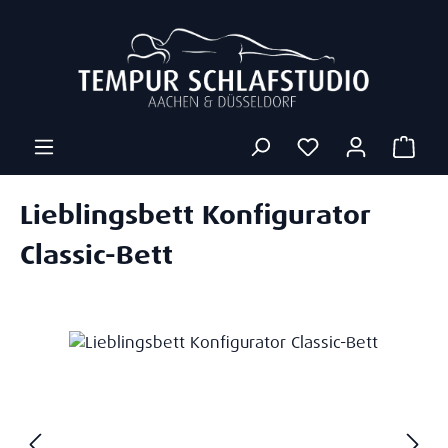
Zum Hauptinhalt springen
Ware
Lieblingsbett Konfigurator
Classic-Bett
Bildergalerie überspringen