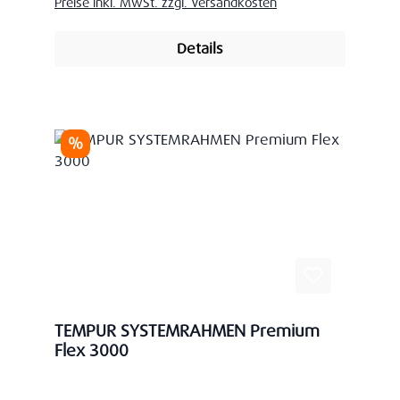
Preise inkl. MwSt. zzgl. Versandkosten
Details
Rabatt
%
TEMPUR SYSTEMRAHMEN Premium
Flex 3000