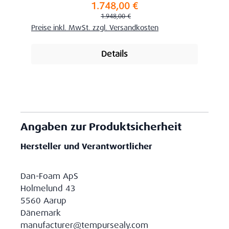
1.748,00 €
Verkaufspreis:
Regulärer Preis:
1.948,00 €
Preise inkl. MwSt. zzgl. Versandkosten
Details
Angaben zur Produktsicherheit
Hersteller und Verantwortlicher
Dan-Foam ApS
Holmelund 43
5560 Aarup
Dänemark
manufacturer@tempursealy.com