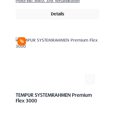
Preise inkl. MwSt. zzgl. Versandkosten
Details
Rabatt
%
TEMPUR SYSTEMRAHMEN Premium
Flex 3000