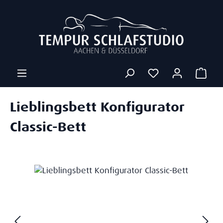
Zum Hauptinhalt springen
Ware
Lieblingsbett Konfigurator
Classic-Bett
Bildergalerie überspringen