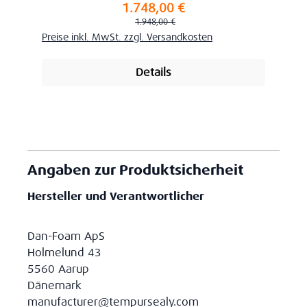
1.748,00 €
Verkaufspreis:
Regulärer Preis:
1.948,00 €
Preise inkl. MwSt. zzgl. Versandkosten
Details
Angaben zur Produktsicherheit
Hersteller und Verantwortlicher
Dan-Foam ApS
Holmelund 43
5560 Aarup
Dänemark
manufacturer@tempursealy.com