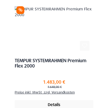
Rabatt
%
TEMPUR SYSTEMRAHMEN Premium
Flex 2000
1.483,00 €
Verkaufspreis:
Regulärer Preis:
1.648,00 €
Preise inkl. MwSt. zzgl. Versandkosten
Details