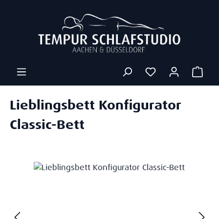
Zum Hauptinhalt springen
Ware
Lieblingsbett Konfigurator
Classic-Bett
Bildergalerie überspringen