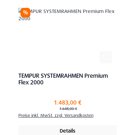
Rabatt
%
TEMPUR SYSTEMRAHMEN Premium
Flex 2000
1.483,00 €
Verkaufspreis:
Regulärer Preis:
1.648,00 €
Preise inkl. MwSt. zzgl. Versandkosten
Details