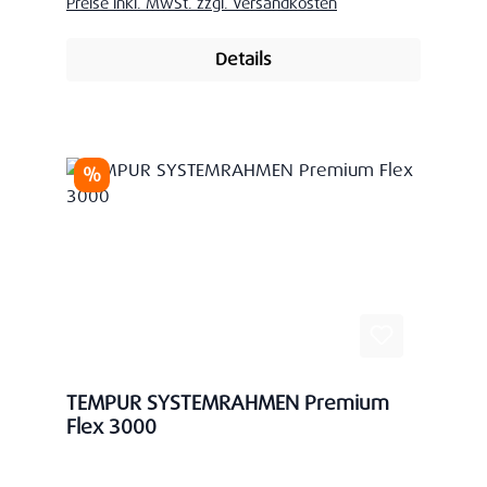
Preise inkl. MwSt. zzgl. Versandkosten
Details
Rabatt
%
TEMPUR SYSTEMRAHMEN Premium
Flex 3000