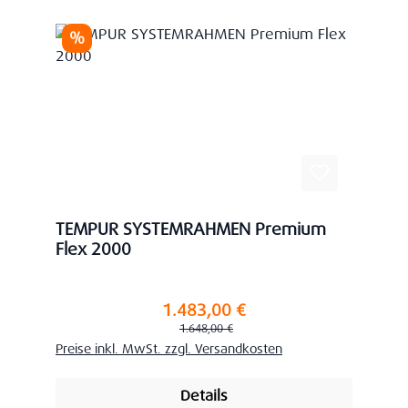
Rabatt
%
TEMPUR SYSTEMRAHMEN Premium
Flex 2000
1.483,00 €
Verkaufspreis:
Regulärer Preis:
1.648,00 €
Preise inkl. MwSt. zzgl. Versandkosten
Details