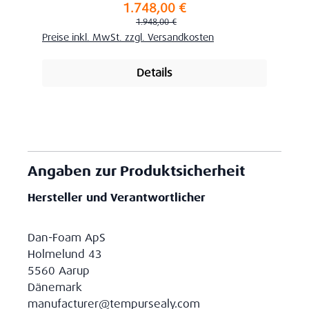
1.748,00 €
Verkaufspreis:
Regulärer Preis:
1.948,00 €
Preise inkl. MwSt. zzgl. Versandkosten
Details
Angaben zur Produktsicherheit
Hersteller und Verantwortlicher
Dan-Foam ApS
Holmelund 43
5560 Aarup
Dänemark
manufacturer@tempursealy.com