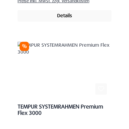
Preise inkl. MwSt. zzgl. Versandkosten
Details
Rabatt
%
TEMPUR SYSTEMRAHMEN Premium
Flex 3000