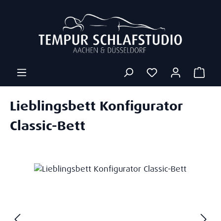
Zum Hauptinhalt springen
Ware
Lieblingsbett Konfigurator
Classic-Bett
Bildergalerie überspringen