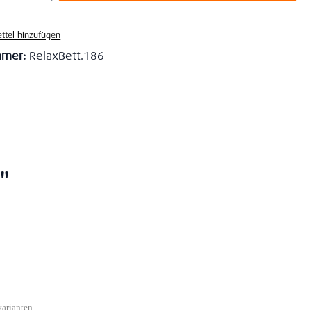
ttel hinzufügen
mmer:
RelaxBett.186
"
varianten.