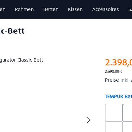
zen
Rahmen
Betten
Kissen
Accessoires
S
ic-Bett
Verkaufsprei
2.398,
Regulärer Preis:
2.698,00 €
Preise inkl
TEMPUR Bet
Ash Gre