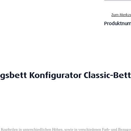
Zum Merkze
Produktnu
gsbett Konfigurator Classic-Bett
n Kopfteilen in unterschiedlichen Höhen, sowie in verschiedenen Farb- und Bezugs