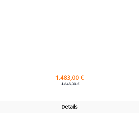
1.483,00 €
Regulärer Preis:
1.648,00 €
Details