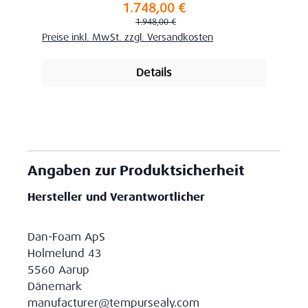
1.748,00 €
Verkaufspreis:
Regulärer Preis:
1.948,00 €
Preise inkl. MwSt. zzgl. Versandkosten
Details
Angaben zur Produktsicherheit
Hersteller und Verantwortlicher
Dan-Foam ApS
Holmelund 43
5560 Aarup
Dänemark
manufacturer@tempursealy.com