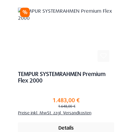
Rabatt
%
TEMPUR SYSTEMRAHMEN Premium
Flex 2000
1.483,00 €
Verkaufspreis:
Regulärer Preis:
1.648,00 €
Preise inkl. MwSt. zzgl. Versandkosten
Details