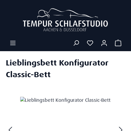
Zum Hauptinhalt springen
Ware
Lieblingsbett Konfigurator
Classic-Bett
Bildergalerie überspringen