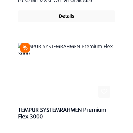
Preise inkl. MwSt. zzgl. Versandkosten
Details
Rabatt
%
TEMPUR SYSTEMRAHMEN Premium
Flex 3000