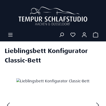
Zum Hauptinhalt springen
Ware
Lieblingsbett Konfigurator
Classic-Bett
Bildergalerie überspringen