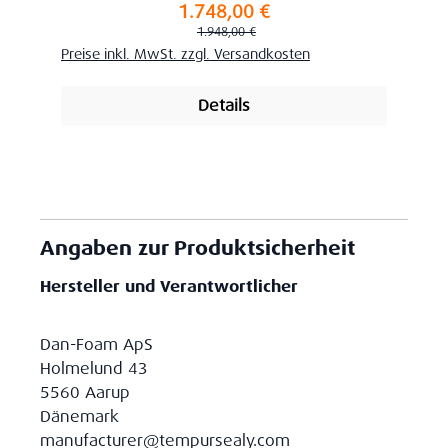
1.748,00 €
Verkaufspreis:
Regulärer Preis:
1.948,00 €
Preise inkl. MwSt. zzgl. Versandkosten
Details
Angaben zur Produktsicherheit
Hersteller und Verantwortlicher
Dan-Foam ApS
Holmelund 43
5560 Aarup
Dänemark
manufacturer@tempursealy.com