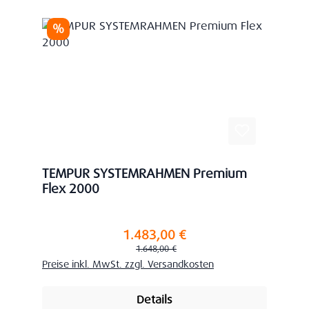
Rabatt
%
TEMPUR SYSTEMRAHMEN Premium
Flex 2000
1.483,00 €
Verkaufspreis:
Regulärer Preis:
1.648,00 €
Preise inkl. MwSt. zzgl. Versandkosten
Details