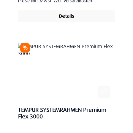
Preise inkl. MwSt. zzgl. Versandkosten
Details
Rabatt
%
TEMPUR SYSTEMRAHMEN Premium
Flex 3000