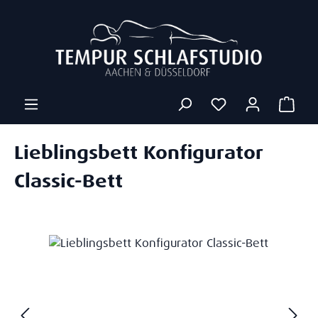
Zum Hauptinhalt springen
Ware
Lieblingsbett Konfigurator
Classic-Bett
Bildergalerie überspringen