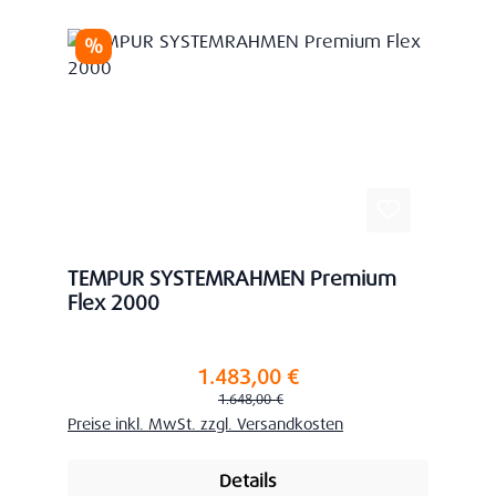
Rabatt
%
TEMPUR SYSTEMRAHMEN Premium
Flex 2000
1.483,00 €
Verkaufspreis:
Regulärer Preis:
1.648,00 €
Preise inkl. MwSt. zzgl. Versandkosten
Details