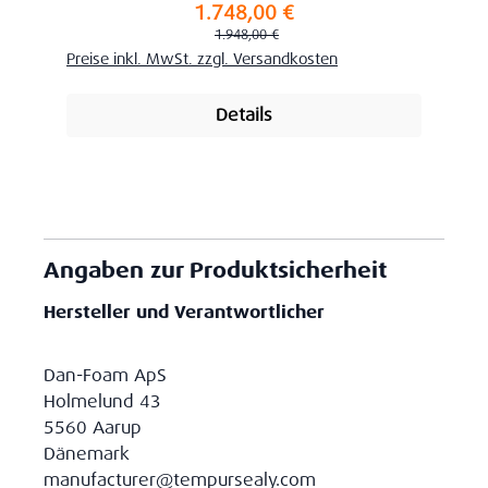
1.748,00 €
Verkaufspreis:
Regulärer Preis:
1.948,00 €
Preise inkl. MwSt. zzgl. Versandkosten
Details
Angaben zur Produktsicherheit
Hersteller und Verantwortlicher
Dan-Foam ApS
Holmelund 43
5560 Aarup
Dänemark
manufacturer@tempursealy.com