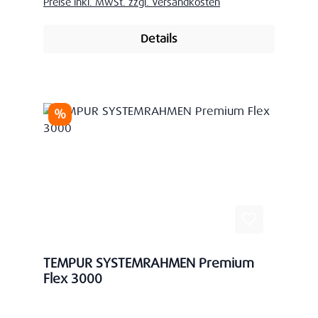
Preise inkl. MwSt. zzgl. Versandkosten
Details
Rabatt
%
TEMPUR SYSTEMRAHMEN Premium
Flex 3000