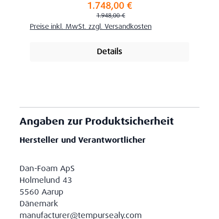
1.748,00 €
Verkaufspreis:
Regulärer Preis:
1.948,00 €
Preise inkl. MwSt. zzgl. Versandkosten
Details
Angaben zur Produktsicherheit
Hersteller und Verantwortlicher
Dan-Foam ApS
Holmelund 43
5560 Aarup
Dänemark
manufacturer@tempursealy.com