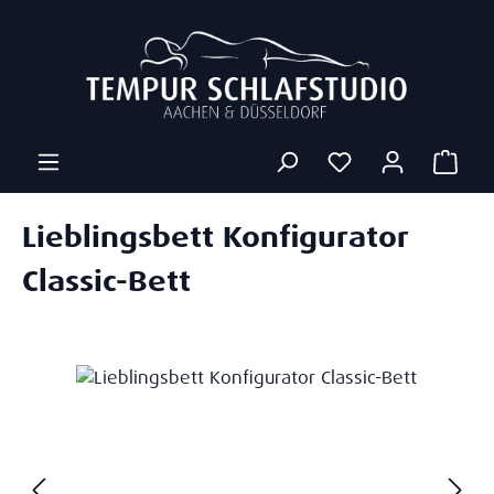
Zum Hauptinhalt springen
Ware
Lieblingsbett Konfigurator
Classic-Bett
Bildergalerie überspringen