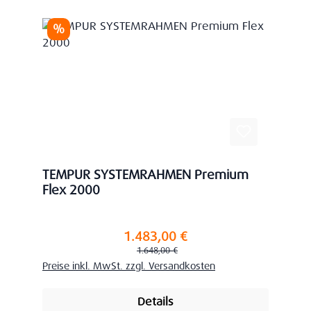
Rabatt
%
TEMPUR SYSTEMRAHMEN Premium
Flex 2000
1.483,00 €
Verkaufspreis:
Regulärer Preis:
1.648,00 €
Preise inkl. MwSt. zzgl. Versandkosten
Details