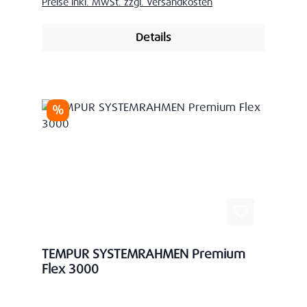
Preise inkl. MwSt. zzgl. Versandkosten
Details
Rabatt
%
TEMPUR SYSTEMRAHMEN Premium
Flex 3000