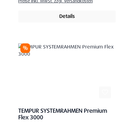
Preise inkl. MwSt. zzgl. Versandkosten
Details
Rabatt
%
TEMPUR SYSTEMRAHMEN Premium
Flex 3000