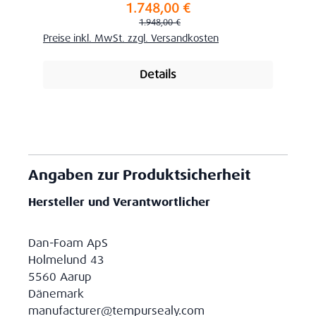
1.748,00 €
Verkaufspreis:
Regulärer Preis:
1.948,00 €
Preise inkl. MwSt. zzgl. Versandkosten
Details
Angaben zur Produktsicherheit
Hersteller und Verantwortlicher
Dan-Foam ApS
Holmelund 43
5560 Aarup
Dänemark
manufacturer@tempursealy.com