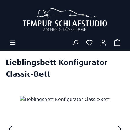
Zum Hauptinhalt springen
Ware
Lieblingsbett Konfigurator
Classic-Bett
Bildergalerie überspringen