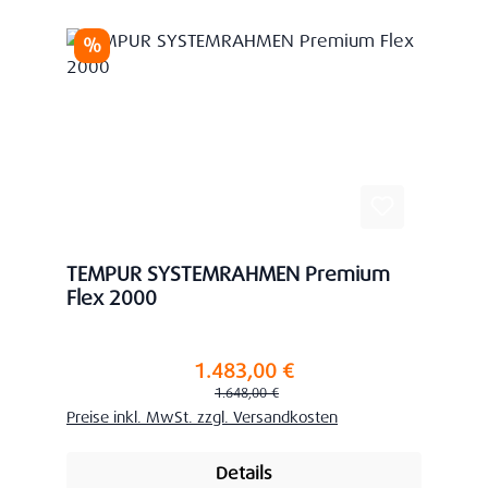
Rabatt
%
TEMPUR SYSTEMRAHMEN Premium
Flex 2000
1.483,00 €
Verkaufspreis:
Regulärer Preis:
1.648,00 €
Preise inkl. MwSt. zzgl. Versandkosten
Details