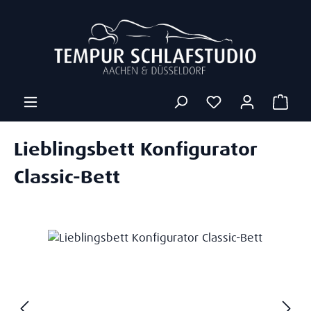
Zum Hauptinhalt springen
Ware
Lieblingsbett Konfigurator
Classic-Bett
Bildergalerie überspringen