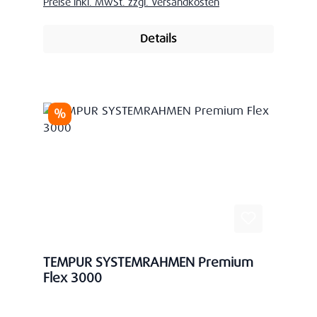
Preise inkl. MwSt. zzgl. Versandkosten
Details
Rabatt
%
TEMPUR SYSTEMRAHMEN Premium
Flex 3000