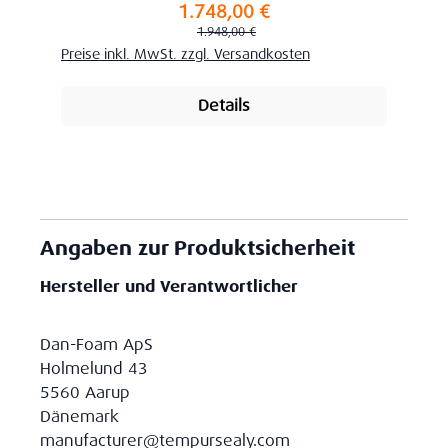
1.748,00 €
Verkaufspreis:
Regulärer Preis:
1.948,00 €
Preise inkl. MwSt. zzgl. Versandkosten
Details
Angaben zur Produktsicherheit
Hersteller und Verantwortlicher
Dan-Foam ApS
Holmelund 43
5560 Aarup
Dänemark
manufacturer@tempursealy.com