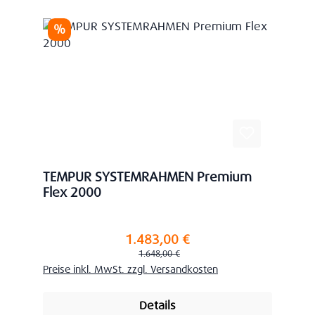
Rabatt
%
TEMPUR SYSTEMRAHMEN Premium
Flex 2000
1.483,00 €
Verkaufspreis:
Regulärer Preis:
1.648,00 €
Preise inkl. MwSt. zzgl. Versandkosten
Details