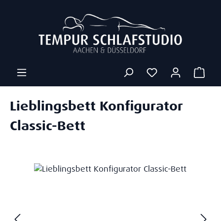
Zum Hauptinhalt springen
Ware
Lieblingsbett Konfigurator
Classic-Bett
Bildergalerie überspringen