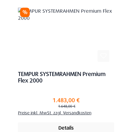
Rabatt
%
TEMPUR SYSTEMRAHMEN Premium
Flex 2000
1.483,00 €
Verkaufspreis:
Regulärer Preis:
1.648,00 €
Preise inkl. MwSt. zzgl. Versandkosten
Details