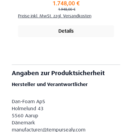
1.748,00 €
Verkaufspreis:
Regulärer Preis:
1.948,00 €
Preise inkl. MwSt. zzgl. Versandkosten
Details
Angaben zur Produktsicherheit
Hersteller und Verantwortlicher
Dan-Foam ApS
Holmelund 43
5560 Aarup
Dänemark
manufacturer@tempursealy.com