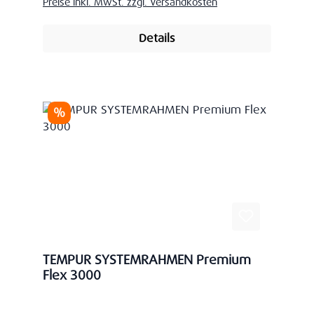
Preise inkl. MwSt. zzgl. Versandkosten
Details
Rabatt
%
TEMPUR SYSTEMRAHMEN Premium
Flex 3000