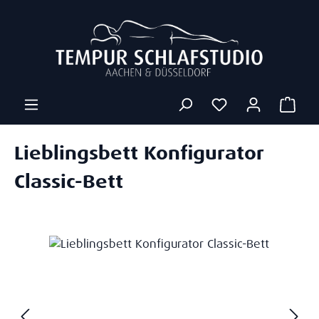
Zum Hauptinhalt springen
Ware
Lieblingsbett Konfigurator
Classic-Bett
Bildergalerie überspringen