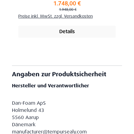
1.748,00 €
Verkaufspreis:
Regulärer Preis:
1.948,00 €
Preise inkl. MwSt. zzgl. Versandkosten
Details
Angaben zur Produktsicherheit
Hersteller und Verantwortlicher
Dan-Foam ApS
Holmelund 43
5560 Aarup
Dänemark
manufacturer@tempursealy.com