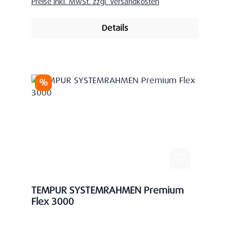
Preise inkl. MwSt. zzgl. Versandkosten
Details
Rabatt
%
TEMPUR SYSTEMRAHMEN Premium
Flex 3000