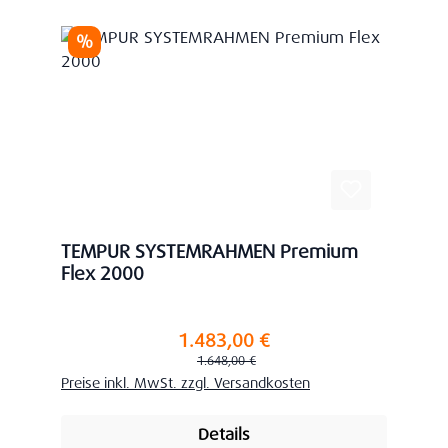
Rabatt
%
TEMPUR SYSTEMRAHMEN Premium
Flex 2000
1.483,00 €
Verkaufspreis:
Regulärer Preis:
1.648,00 €
Preise inkl. MwSt. zzgl. Versandkosten
Details