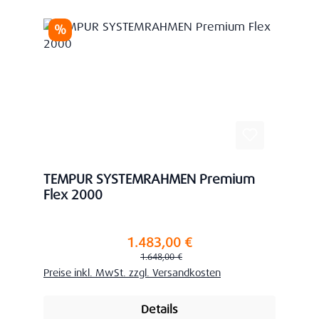
Rabatt
%
TEMPUR SYSTEMRAHMEN Premium
Flex 2000
1.483,00 €
Verkaufspreis:
Regulärer Preis:
1.648,00 €
Preise inkl. MwSt. zzgl. Versandkosten
Details