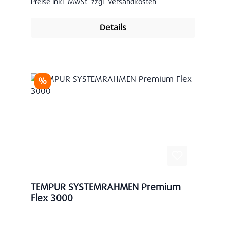
Preise inkl. MwSt. zzgl. Versandkosten
Details
Rabatt
%
TEMPUR SYSTEMRAHMEN Premium
Flex 3000