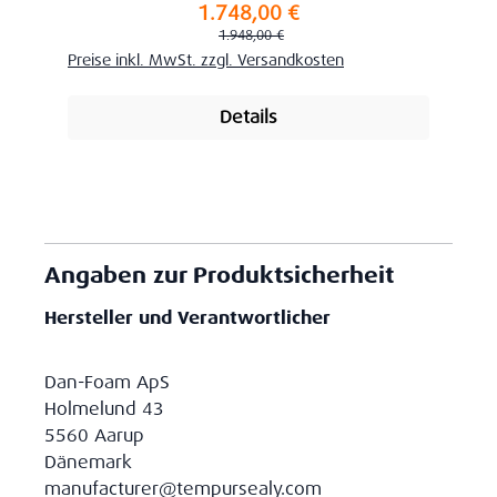
1.748,00 €
Verkaufspreis:
Regulärer Preis:
1.948,00 €
Preise inkl. MwSt. zzgl. Versandkosten
Details
Angaben zur Produktsicherheit
Hersteller und Verantwortlicher
Dan-Foam ApS
Holmelund 43
5560 Aarup
Dänemark
manufacturer@tempursealy.com