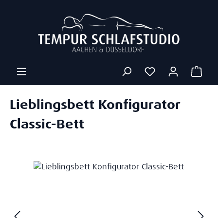
Zum Hauptinhalt springen
Ware
Lieblingsbett Konfigurator
Classic-Bett
Bildergalerie überspringen