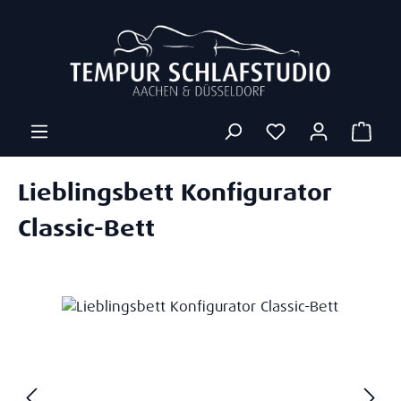
Zum Hauptinhalt springen
Ware
Lieblingsbett Konfigurator
Classic-Bett
Bildergalerie überspringen