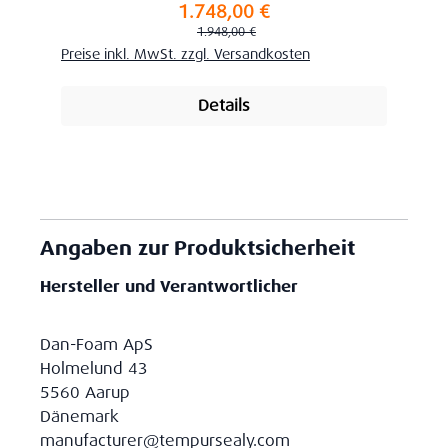
1.748,00 €
Verkaufspreis:
Regulärer Preis:
1.948,00 €
Preise inkl. MwSt. zzgl. Versandkosten
Details
Angaben zur Produktsicherheit
Hersteller und Verantwortlicher
Dan-Foam ApS
Holmelund 43
5560 Aarup
Dänemark
manufacturer@tempursealy.com