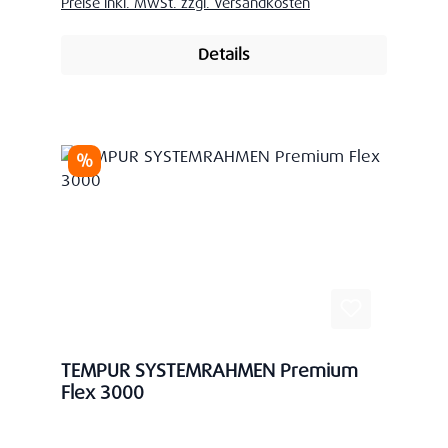
Preise inkl. MwSt. zzgl. Versandkosten
Details
Rabatt
%
TEMPUR SYSTEMRAHMEN Premium
Flex 3000