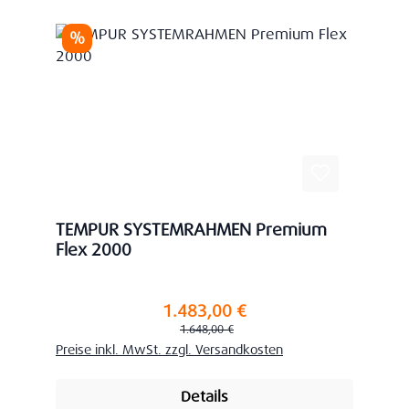
Rabatt
%
TEMPUR SYSTEMRAHMEN Premium
Flex 2000
1.483,00 €
Verkaufspreis:
Regulärer Preis:
1.648,00 €
Preise inkl. MwSt. zzgl. Versandkosten
Details