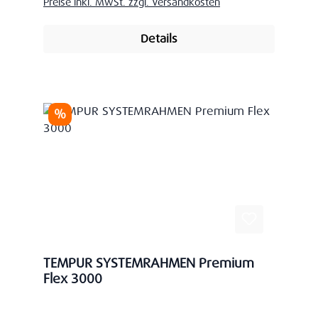
Preise inkl. MwSt. zzgl. Versandkosten
Details
Rabatt
%
TEMPUR SYSTEMRAHMEN Premium
Flex 3000