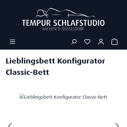
Zum Hauptinhalt springen
Ware
Lieblingsbett Konfigurator
Classic-Bett
Bildergalerie überspringen