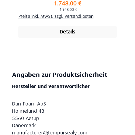
1.748,00 €
Verkaufspreis:
Regulärer Preis:
1.948,00 €
Preise inkl. MwSt. zzgl. Versandkosten
Details
Angaben zur Produktsicherheit
Hersteller und Verantwortlicher
Dan-Foam ApS
Holmelund 43
5560 Aarup
Dänemark
manufacturer@tempursealy.com