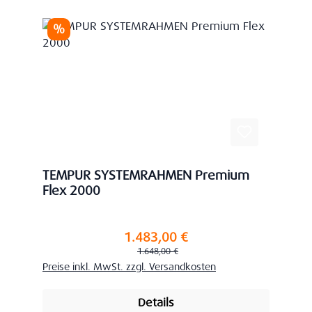
Rabatt
%
TEMPUR SYSTEMRAHMEN Premium
Flex 2000
1.483,00 €
Verkaufspreis:
Regulärer Preis:
1.648,00 €
Preise inkl. MwSt. zzgl. Versandkosten
Details