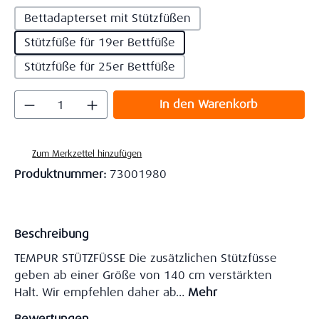
Bettadapterset mit Stützfüßen
Stützfüße für 19er Bettfüße
Stützfüße für 25er Bettfüße
Produkt Anzahl: Gib den gewünschten Wert
In den Warenkorb
Zum Merkzettel hinzufügen
Produktnummer:
73001980
Beschreibung
TEMPUR STÜTZFÜSSE Die zusätzlichen Stützfüsse
geben ab einer Größe von 140 cm verstärkten
Halt. Wir empfehlen daher ab…
Mehr
Bewertungen