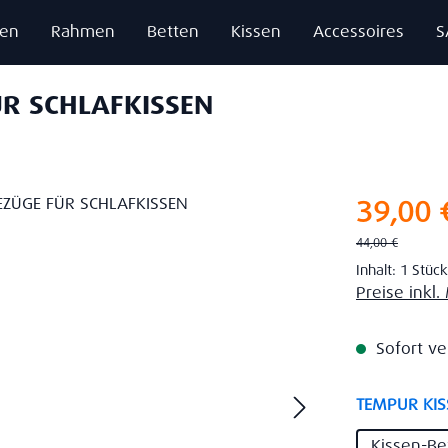
zen
Rahmen
Betten
Kissen
Accessoires
S
R SCHLAFKISSEN
Verkaufsprei
39,00 
Regulärer Preis:
44,00 €
Inhalt:
1 Stück
Preise inkl
Sofort ve
TEMPUR KIS
Kissen-Be