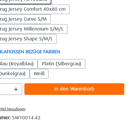
zug Jersey Comfort 40x80 cm
zug Jersey Curve S/M
zug Jersey Millennium S/M/L
zug Jersey Shape S/M/L
auswählen
LAFKISSEN BEZÜGE FARBEN
Blau (Royalblau)
Platin (Silbergrau)
(Dunkelgrau)
Weiß
 Anzahl: Gib den gewünschten Wert ein o
In den Warenkorb
ttel hinzufügen
mmer:
SW10014.42