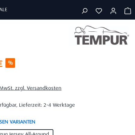
ALE
W
s:
€
%
. MwSt. zzgl. Versandkosten
rfügbar, Lieferzeit: 2-4 Werktage
auswählen
SEN VARIANTEN
zug Jersey All-Around