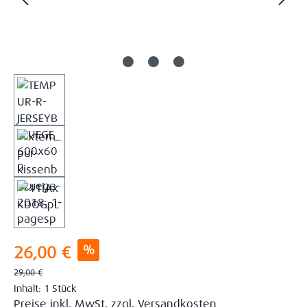
Verkaufspreis:
%
26,00 €
Regulärer Preis:
29,00 €
Inhalt:
1 Stück
Preise inkl. MwSt. zzgl. Versandkosten