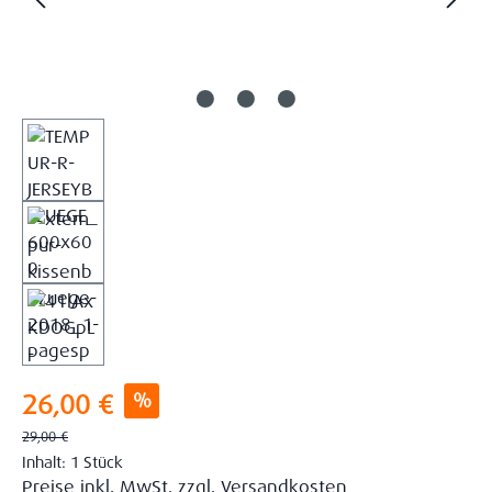
Verkaufspreis:
%
26,00 €
Regulärer Preis:
29,00 €
Inhalt:
1 Stück
Preise inkl. MwSt. zzgl. Versandkosten