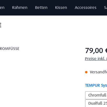
zen
Rahmen
Betten
Kissen
Accessoires
S
E
Regulärer Pr
79,00 
Preise inkl
Versandfe
TEMPUR Sy
Chromfuß
Dualfuß 2