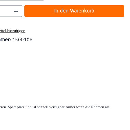
 Anzahl: Gib den gewünschten Wert ein o
In den Warenkorb
ttel hinzufügen
mmer:
1500106
en. Spart platz und ist schnell verfügbar. Außer wenn die Rahmen als